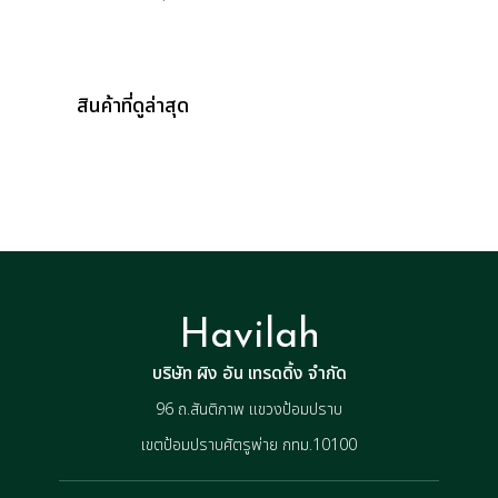
สินค้าที่ดูล่าสุด
Havilah
บริษัท ผิง อัน เทรดดิ้ง จำกัด
96 ถ.สันติภาพ แขวงป้อมปราบ
เขตป้อมปราบศัตรูพ่าย กทม.10100