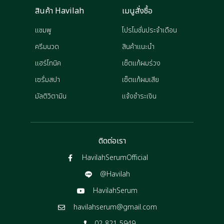
สินค้า Havilah
เมนูสั่งซื้อ
แชมพู
โปรโมชั่นประจำเดือน
ครีมนวด
สินค้าแนะนำ
แฮร์โทนิค
เซ็ตแก้ผมร่วง
เซรั่มสปา
เซ็ตแก้ผมเสีย
มัลติวิตามิน
แจ้งชำระเงิน
ติดต่อเรา
HavilahSerumOfficial
@Havilah
HavilahSerum
havilahserum@gmail.com
02-821-5949