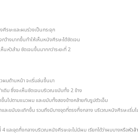
นังศีรษะและผมร่วงเป็นกระจุก
กว้างมากขึ้นทำให้เห็นหนังศีรษะได้ชัดเจน
เห็น
หัวล้าน
ชัดเจนขึ้นมากกว่าระยะที่ 2
ผมด้านหน้า จะเริ่มล่นขึ้นมา
่าเดิม ซึ่งจะเห็นชัดเจนบริเวณขมับทั้ง 2 ข้าง
วเถิกขึ้นไปตามแนวผม และขมับทั้งสองข้างคล้ายกับรูปตัวเอ็ม
ละขมับจะเถิกขึ้น รวมถึงมีบางจุดที่ตรงกึ่งกลาง บริเวณหนังศีรษะเริ่มไม
่ 4 และจุดกึ่งกลางบริเวณหนังศีรษะจะไม่มีผม เรียกได้ว่าผมบางหรือ
หัวล้