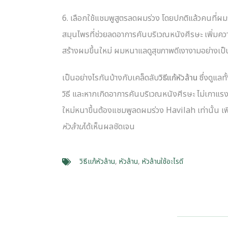
6. เลือกใช้แชมพูสูตรลดผมร่วง โดยปกติแล้วคนที่ผม
สมุนไพรที่ช่วยลดอาการคันบริเวณหนังศีรษะ เพิ่มคว
สร้างผมขึ้นใหม่ ผมหนาแลดูสุขภาพดีเงางามอย่างเป
เป็นอย่างไรกันบ้างกับเคล็ดลับ
วิธีแก้หัวล้าน
ซึ่งดูแลท
วิธี และหากเกิดอาการคันบริเวณหนังศีรษะ ไม่เกาแรง
ใหม่หนาขึ้นต้องแชมพูลดผมร่วง Havilah เท่านั้น 
หัวล้าน
ได้เห็นผลชัดเจน
วิธีแก้หัวล้าน
,
หัวล้าน
,
หัวล้านใช้อะไรดี