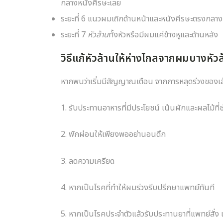
กลางหนังศีรษะเลย
ระยะที่ 6 แนวผมเถิกด้านหน้าและหนังศีรษะตรงกลาง 
ระยะที่ 7
หัวล้าน
ทั้งหัวหรือมีผมแค่ข้างหูและด้านหลัง
วิธีแก้หัวล้านให้ห่างไกลจากผมบางหัวล้า
หากพบว่าเริ่มมีสัญญาณเตือน จากการหลุดร่วงของเ
1. รับประทานอาหารที่มีประโยชน์ เน้นผักและผลไม้ที
2. พักผ่อนให้เพียงพออย่านอนดึก
3. ลดความเครียด
4. หากเป็นโรคที่ทำให้ผมร่วงรีบปรึกษาแพทย์ทันที
5. หากเป็นโรคประจำตัวแล้วรับประทานยาที่แพทย์สั่ง 