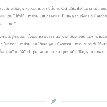
ร่วงมักจะมีปัญหา
หัวล้าน
ตามมา ดังนั้นคน
หัวล้านใช้อะไรดี
แนะนำเป็น แชม
ามชุ่มชื้น ไม่ทำให้หนังศีรษะแสบถลอกและเป็นแผล รวมถึงกระตุ้นให้เกิด
็นธรรมชาติ
ั้งภายในสู่ภายนอก ตั้งแต่การรับประทานอาหารที่มีประโยชน์ ไม่ลดความอ้
ๆ ไม่ทำร้ายหนังศีรษะ และใช้แชมพูสมุนไพรธรรมชาติ ที่ช่วยกระตุ้นให้ผ
เพิ่มความมั่นใจให้กับตัวคุณ เผยผมสวยหนาสุขภาพดี แก้ปัญหาผมร่วงลด