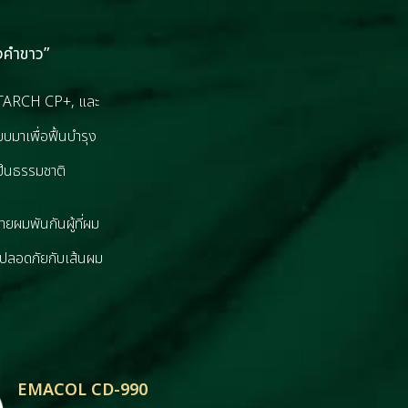
คําขาว”
CSTARCH CP+, และ
าเพื่อฟื้นบํารุง
ป็นธรรมชาติ
ลายผมพันกันผู้ที่ผม
ี่ปลอดภัยกับเส้นผม
EMACOL CD-990