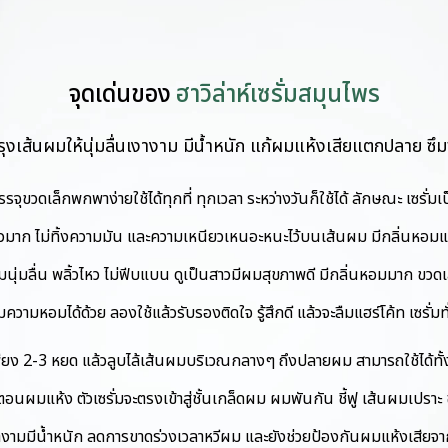
จุดเด่นของ
ฮาวิล่าห์เซรั่มสมุนไพร
รุงเส้นผมให้นุ่มลื่นเงางาม มีน้ำหนัก แก้ผมแห้งเสียแตกปลาย ซึม
ุขวดเล็กพกพาง่ายใช้ได้ทุกที่ ทุกเวลา ระหว่างวันก็ใช้ได้ ลักษณะ เซรั่ม
ร็วมาก ไม่ทิ้งความมัน และความเหนียวเหนอะหนะไว้บนเส้นผม มีกลิ่นหอม
ผมนุ่มลื่น พลิ้วไหว ไม่ฟีบแบน ดูเป็นสาวมีผมสุขภาพดี มีกลิ่นหอมมาก ข
พิ่มความหอมได้ด้วย ลองใช้แล้วรับรองติดใจ รู้สึกดี แล้วจะลืมแฮร์โค้ท เซรั่มท
ียง 2-3 หยด แล้วลูบไล้เส้นผมบริเวณกลางๆ ถึงปลายผม สามารถใช้ได้
อนผมแห้ง ตัวเซรั่มจะตรงเข้าสู่ชั้นเกล็ดผม ผมพันกัน ชี้ฟู เส้นผมเปราะ 
 เงางามมีน้ำหนัก ลดการขาดร่วงเวลาหวีผม และยังช่วยป้องกันผมแห้งเสีย