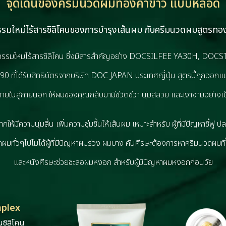
จุดเด่นของครีมนวดผมทองคำขาว แบบหลอด
รรมใหม่ไร้สารซิลิโคนของการบํารุงเส้นผม กับครีมนวดผมสูตรทอง
รรมใหม่ไร้สารซิลิโคน ซึ่งมีสารสําคัญอย่าง DOCSILFEE YA30H, DO
ี่ได้รับสิทธิบัตรจากบริษัท DOC JAPAN ประเทศญี่ปุ่น สูตรนี้ถูกออกแบบม
ายในสู่ภายนอก ให้ผมของคุณกลับมามีชีวิตชีวา นุ่มสลวย และเงางามอย่างเ
กให้มีความนุ่มลื่น เพิ่มความชุ่มชื้นให้เส้นผม เหมาะสําหรับ ผู้ที่มีปัญหาชี้ฟู ป
นวดผมทั่วๆไปไม่ได้ผู้ที่มีปัญหาผมร่วง ผมบาง คันศีรษะต้องการหาครีมนวดผมท
และหนังศีรษะช่วยชะลอผมหงอก สําหรับผู้มีปัญหาผมหงอกก่อนวัย
mplex
ซิลิโคน