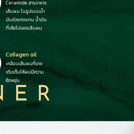
Ceramide สารอาหาร
เส้นผม ในรูปแบบนํ้า
มันช่วยทดแทน นํ้ามัน
ที่เสียไปของเส้นผม
Collagen oil
เคลือบเส้นผมที่ขาด
เติมเต็มให้ผมมีความ
ยืดหยุ่น
NER