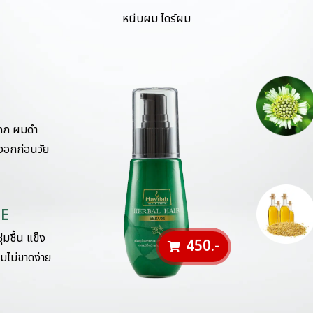
หนีบผม ไดร์ผม
มดก ผมดำ
อกก่อนวัย
 E
่มชื้น แข็ง
450.-
มไม่ขาดง่าย