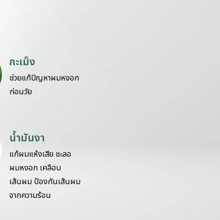
กะเม็ง
ช่วยแก้ปัญหาผมหงอก
ก่อนวัย
น้ำมันงา
แก้ผมแห้งเสีย ชะลอ
ผมหงอก เคลือบ
เส้นผม ป้องกันเส้นผม
จากความร้อน