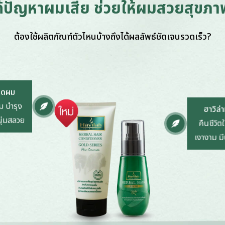
้ปัญหาผมเสีย ช่วยให้ผมสวยสุขภา
ต้องใช้ผลิตภัณฑ์ตัวไหนบ้างถึงได้ผลลัพธ์ชัดเจนรวดเร็ว?
นวดผม
ม บำรุง
ฮาวิล่า
นุ่มสลวย
คืนชีวิตใ
เงางาม มี