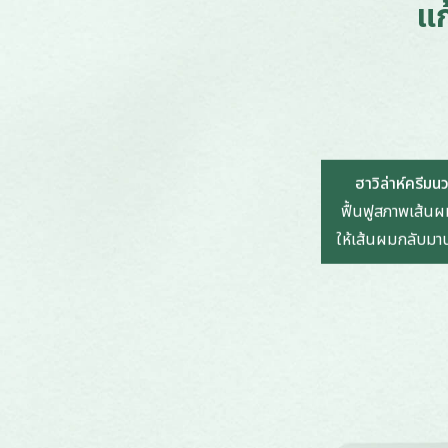
แก
ฮาวิล่าห์ครีม
ฟื้นฟูสภาพเส้นผ
ให้เส้นผมกลับมา