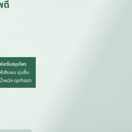
พดี
ห์เซรั่มสมุนไพร
ห้เส้นผม นุ่มลื่น
น้ำหนัก ดุจทำสปา