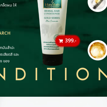
เกล็ดผม ให้
ARCH
399.-
กมันสําปะ
รเสียดสี และ
วง ของ
NDITIO