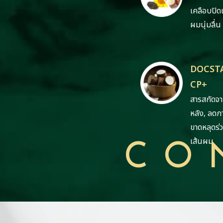
เคลือบปิด
ผมนุ่มลื่น
DOCST
CP+
สารสกัดจา
หลัง, ลดกา
ขาดหลุดร่
เส้นผม
CO