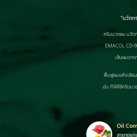
"นวัตก
ครีมนวดผม นวัตก
EMACOL CD-990 ท
เส้นผมจากภ
ฟื้นฟูผมแห้งเสียมา
มัน ทําให้ใช้ครีม
Oil Co
สารทดแทน