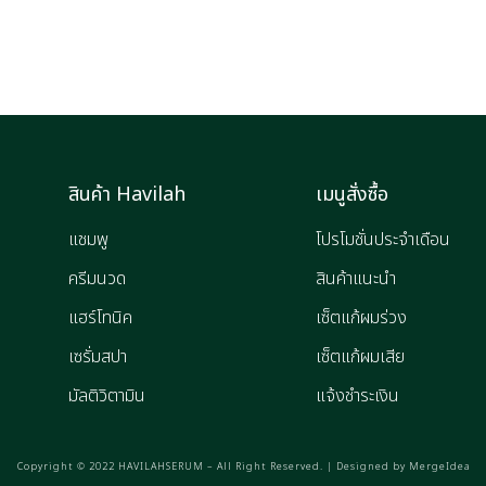
สินค้า Havilah
เมนูสั่งซื้อ
แชมพู
โปรโมชั่นประจำเดือน
ครีมนวด
สินค้าแนะนำ
แฮร์โทนิค
เซ็ตแก้ผมร่วง
เซรั่มสปา
เซ็ตแก้ผมเสีย
มัลติวิตามิน
แจ้งชำระเงิน
Copyright © 2022 HAVILAHSERUM – All Right Reserved. | Designed by
MergeIdea