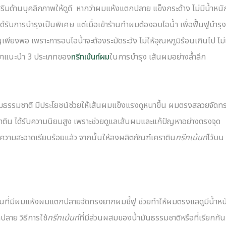
สริมด้านบุคลิกภาพให้ดูดี หากว่าผมแห้งแตกปลาย แข็งกระด้าง ไม่มีน้ำหนั
ด้รับการบำรุงเป็นพิเศษ แต่เมื่อเข้าร้านทำผมต้องอบไอน้ำ เพื่อฟื้นฟูบำร
พียงพอ เพราะการอบไอน้ำจะต้องระมัดระวัง ไม่ให้อุณหภูมิร้อนเกินไป ไม่
จะมาแนะนำ 3 ประเภทของ
ทรีทเม้นท์ผม
ในการบำรุง เส้นผมอย่างล้ำลึก
ามธรรมชาติ มีประโยชน์ช่วยให้เส้นผมแข็งแรงดูหนาขึ้น ผมตรงสลวยจัดท
าติน ได้รับความนิยมสูง เพราะช่วยดูแลเส้นผมและแก้ปัญหาอย่างตรงจุด
ำความสะอาดเรียบร้อยแล้ว จากนั้นให้ลงผลิตภัณฑ์เคราติน
ทรีทเม้นท์
ไว้บน
คนที่มีผมแห้งผมแตกปลายจัดทรงยากผมชี้ฟู ช่วยทำให้ผมตรงแลดูมีน้ำหน
ปลาย วิธีการใช้
ทรีทเม้นท์
ที่มีส่วนผสมของน้ำมันธรรมชาติหรือที่เรียกกัน