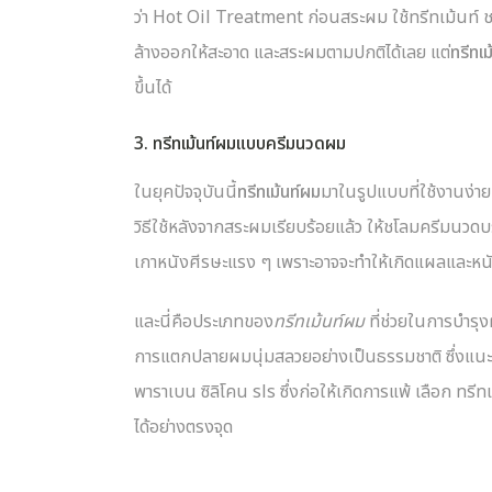
ว่า Hot Oil Treatment ก่อนสระผม ใช้ทรีทเม้นท์ ช
ล้างออกให้สะอาด และสระผมตามปกติได้เลย แต่
ทรีทเม
ขึ้นได้
3. ทรีทเม้นท์ผมแบบครีมนวดผม
ในยุคปัจจุบันนี้
ทรีทเม้นท์ผม
มาในรูปแบบที่ใช้งานง่าย
วิธีใช้หลังจากสระผมเรียบร้อยแล้ว ให้ชโลมครีมนวด
เกาหนังศีรษะแรง ๆ เพราะอาจจะทำให้เกิดแผลและหนัง
และนี่คือประเภทของ
ทรีทเม้นท์ผม
ที่ช่วยในการบำรุง
การแตกปลายผมนุ่มสลวยอย่างเป็นธรรมชาติ ซึ่งแนะน
พาราเบน ซิลิโคน sls ซึ่งก่อให้เกิดการแพ้ เลือก ทร
ได้อย่างตรงจุด