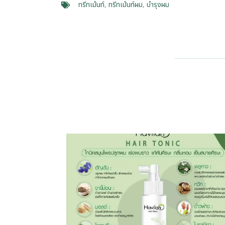
ทรีทเม้นท์
,
ทรีทเม้นท์ผม
,
บำรุงผม