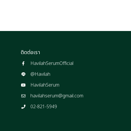
ติดต่อเรา
HavilahSerumOfficial
@Havilah
HavilahSerum
havilahserum@gmail.com
02-821-5949