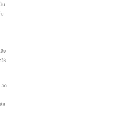
ั้น
่ม
เสีย
ให้
ย ลด
น
สีย