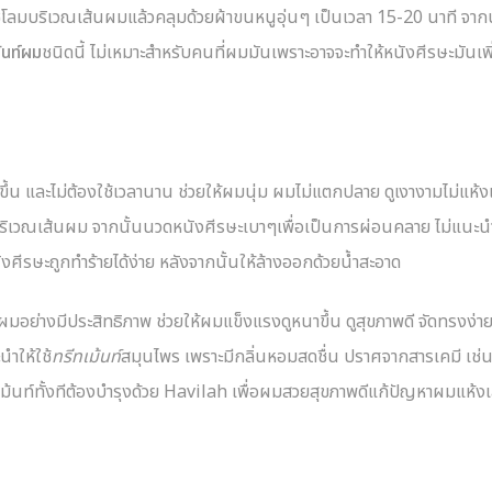
โลมบริเวณเส้นผมแล้วคลุมด้วยผ้าขนหนูอุ่นๆ เป็นเวลา 15-20 นาที จากน
้นท์ผม
ชนิดนี้ ไม่เหมาะสำหรับคนที่ผมมันเพราะอาจจะทำให้หนังศีรษะมันเพิ
ขึ้น และไม่ต้องใช้เวลานาน ช่วยให้ผมนุ่ม ผมไม่แตกปลาย ดูเงางามไม่แห้ง
บริเวณเส้นผม จากนั้นนวดหนังศีรษะเบาๆเพื่อเป็นการผ่อนคลาย ไม่แนะนำ
ศีรษะถูกทำร้ายได้ง่าย หลังจากนั้นให้ล้างออกด้วยน้ำสะอาด
ผมอย่างมีประสิทธิภาพ ช่วยให้ผมแข็งแรงดูหนาขึ้น ดูสุขภาพดี จัดทรงง่า
ำให้ใช้
ทรีทเม้นท์
สมุนไพร เพราะมีกลิ่นหอมสดชื่น ปราศจากสารเคมี เช่
ีทเม้นท์ทั้งทีต้องบำรุงด้วย Havilah เพื่อผมสวยสุขภาพดีแก้ปัญหาผมแห้งเ