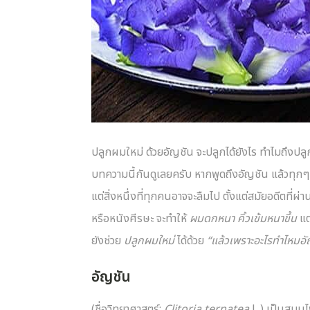
ปลูกผมใหม่ ด้วยอัญชัน จะปลูกได้ยังไร ทำไมถึงปล
บทความนี้กันดูเลยครับ หากพูดถึงอัญชัน แล้วทุกๆ
แต่สิ่งหนึ่งที่ทุกคนอาจจะลืมไป ตั้งแต่สมัยอดีตที่ผ่า
หรือหนังศีรษะ จะทำให้
ผมดกหนา คิ้วเข้มหนาขึ้น
แต
ยังช่วย
ปลูกผมใหม่
ได้ด้วย
“แล้วเพราะอะไรทำไหมอัญ
อัญชัน
(ชื่อวิทยาศาสตร์:
Clitoria ternatea
L.) เป็นสมุนไพ