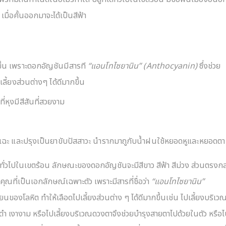
เมื่อคั้นออกมาจะได้เป็นสีฟ้า
้น เพราะดอกอัญชันมีสารที
“แอนโทไซยานิน” (Anthocyanin)
ซึ่งช่วย
ี้ยงส่วนต่างๆ ได้ดีมากขึ้น
ที่หุงมีสีสันที่สวยงาม
แฉะ และปรุงเป็นยาขับปัสสาวะ นำรากมาถูกับน้ำฝนใช้หยอดหูและหยอดตา
กทั่วไปในเขตร้อน ลักษณะของดอกอัญชันจะมีสีขาว สีฟ้า สีม่วง ส่วนตรงก
ณที่เป็นเอกลักษณ์เฉพาะตัว เพราะมีสารที่ชื่อว่า
“แอนโทไซยานิน”
วียนของโลหิต ทำให้เลือดไปเลี้ยงส่วนต่าง ๆ ได้ดีมากขึ้นเช่น ไปเลี้ยงบริเว
กดำ เงางาม หรือไปเลี้ยงบริเวณดวงตาจึงช่วยบำรุงสายตาไปด้วยในตัว หรือ