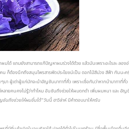
ูกผมได้ แถมยังสามารถแก้ปัญหาผมร่วงได้ด้วย แล้วมันเพราะอะไรละ ลองอ
คน ก็ต้องนึกถึงสมุนไพรสารพัดประโยชน์เป็น ดอกไม้สีม่วง สีฟ้า กันนะคร
นๆมา ผู้เต่าผู้แก่มักจะนำอัญชันมาทาที่คิ้ว เพราะเชื่อกันว่าหากนำมาทาที่คิ้ว
่หลายคนคงไม่รู้ว่าทำไหม อันชันถึงช่วยให้ผมดกดำ เพิ่มผมหนา และ อัญช
ชันถึงช่วยให้ผมขึ่นได้”
วันนี้ ฮาวิล่าห์ มีคำตอบมาให้ครับ
รที่มีถิ่นกำเนิดในอเมริกาใต้ ปลูกได้ทั่วไปในเขตร้อน มีชื่อพื้นเมืองอื่นอี