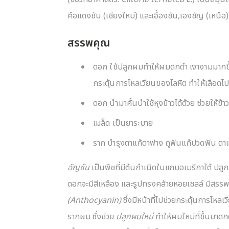
คือแดงชัน (เชียงใหม่) และเอื้องชัน,เองชัญ (เหนือ) 
สรรพคุณ
ดอก ใช้ปลูกผมทำให้ผมดกดำ เงางามมากขึ
กระตุ้นการไหลเวียนของโลหิต ทำให้เลือดไปเล
ดอก นำมาคั้นนำใช้หุงข้าวได้ด้วย ช่วยให้ข้าว
เมล็ด เป็นยาระบาย
ราก บำรุงตาแก้ตาฟาง ถูฟันแก้ปวดฟัน ตา
อัญชัน
เป็นพืชที่มีต้นกำเนิดในแถบอเมริกาใต้ ปลู
ดอกจะมีสีเหลือง และรูปทรงคล้ายหอยเชลล์ มีสรรพคุ
(Anthocyanin)
ซึ่งมีหน้าที่ไปช่วยกระตุ้นการไหลเ
รากผม ซึ่งช่วย
ปลูกผมใหม่
ทำให้ผมใหม่ที่ขึ้นมาด