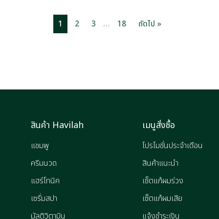
…
1
2
3
18
ถัดไป »
สินค้า Havilah
เมนูสั่งซื้อ
แชมพู
โปรโมชั่นประจำเดือน
ครีมนวด
สินค้าแนะนำ
แฮร์โทนิค
เซ็ตแก้ผมร่วง
เซรั่มสปา
เซ็ตแก้ผมเสีย
มัลติวิตามิน
แจ้งชำระเงิน