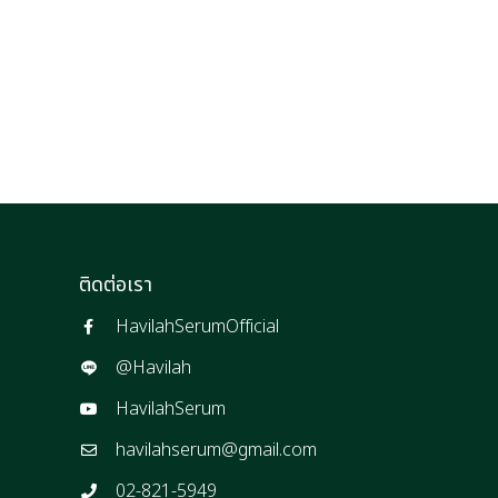
ติดต่อเรา
HavilahSerumOfficial
@Havilah
HavilahSerum
havilahserum@gmail.com
02-821-5949