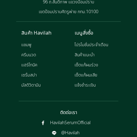
96 ถ.สันติภาพ แขวงป้อมปราบ
เขตป้อมปราบศัตรูพ่าย กทม.10100
สินค้า Havilah
เมนูสั่งซื้อ
แชมพู
โปรโมชั่นประจำเดือน
ครีมนวด
สินค้าแนะนำ
แฮร์โทนิค
เซ็ตแก้ผมร่วง
เซรั่มสปา
เซ็ตแก้ผมเสีย
มัลติวิตามิน
แจ้งชำระเงิน
ติดต่อเรา
HavilahSerumOfficial
@Havilah