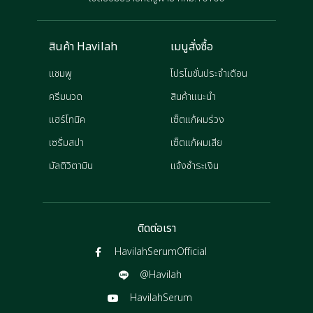
สินค้า Havilah
เมนูสั่งซื้อ
แชมพู
โปรโมชั่นประจำเดือน
ครีมนวด
สินค้าแนะนำ
แฮร์โทนิค
เซ็ตแก้ผมร่วง
เซรั่มสปา
เซ็ตแก้ผมเสีย
มัลติวิตามิน
แจ้งชำระเงิน
ติดต่อเรา
HavilahSerumOfficial
@Havilah
HavilahSerum