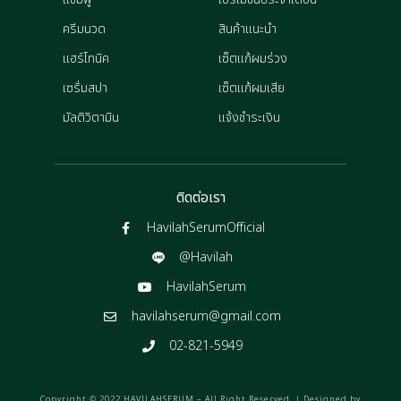
ครีมนวด
สินค้าแนะนำ
แฮร์โทนิค
เซ็ตแก้ผมร่วง
เซรั่มสปา
เซ็ตแก้ผมเสีย
มัลติวิตามิน
แจ้งชำระเงิน
ติดต่อเรา
HavilahSerumOfficial
@Havilah
HavilahSerum
havilahserum@gmail.com
02-821-5949
Copyright © 2022 HAVILAHSERUM – All Right Reserved. | Designed by