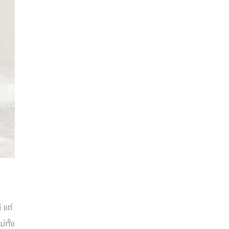
 แต่
่ทั้ง