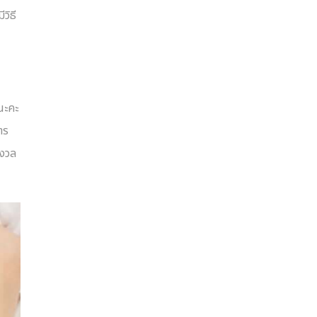
ีวิธี
ยนะคะ
าร
ังวล