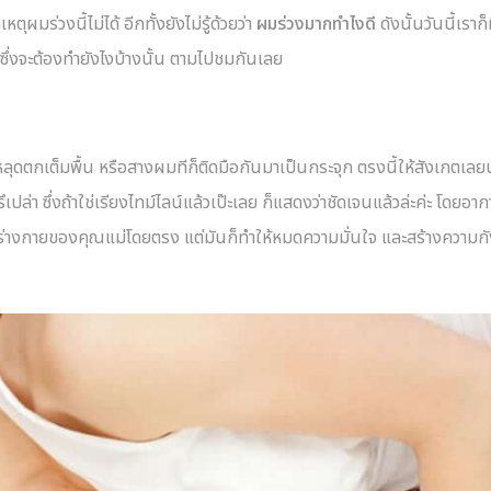
่วงนี้ไม่ได้ อีกทั้งยังไม่รู้ด้วยว่า
ผมร่วงมากทำไงดี
ดังนั้นวันนี้เราก็ม
ึ่งจะต้องทำยังไงบ้างนั้น ตามไปชมกันเลย
้น หลุดตกเต็มพื้น หรือสางผมทีก็ติดมือกันมาเป็นกระจุก ตรงนี้ให้สังเกตเล
เปล่า ซึ่งถ้าใช่เรียงไทม์ไลน์แล้วเป๊ะเลย ก็แสดงว่าชัดเจนแล้วล่ะค่ะ โดยอาก
่อร่างกายของคุณแม่โดยตรง แต่มันก็ทำให้หมดความมั่นใจ และสร้างความก