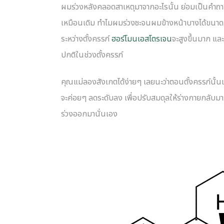
ผมร่วงหลังคลอดสาเหตุมาจากอะไรนั้น ย่อมเป็นคำถาม
เหมือนเดิม ทำไมผมร่วงซะจนผมข้างหน้าบางได้ขนาดนี
ระหว่างตั้งครรภ์
ฮอร์โมนเอสโตรเจน
จะสูงขึ้นมาก และ
ปกติในช่วงตั้งครรภ์
คุณแม่ลองสังเกตได้ง่ายๆ เลยนะว่าตอนตั้งครรภ์นั้น
จะค่อยๆ ลดระดับลง เพื่อปรับสมดุลให้ร่างกายกลับมาเ
ร่วงออกมานั่นเอง