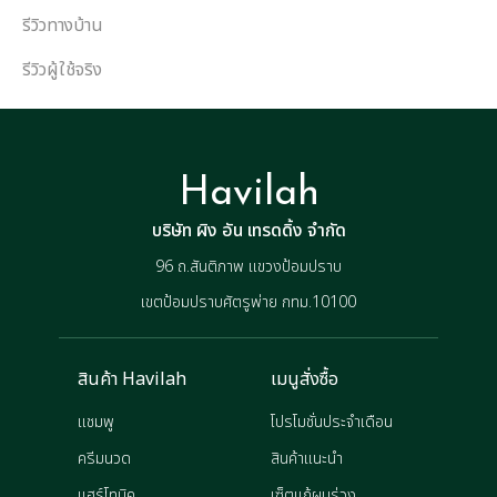
รีวิวทางบ้าน
รีวิวผู้ใช้จริง
Havilah
บริษัท ผิง อัน เทรดดิ้ง จำกัด
96 ถ.สันติภาพ แขวงป้อมปราบ
เขตป้อมปราบศัตรูพ่าย กทม.10100
สินค้า Havilah
เมนูสั่งซื้อ
แชมพู
โปรโมชั่นประจำเดือน
ครีมนวด
สินค้าแนะนำ
แฮร์โทนิค
เซ็ตแก้ผมร่วง