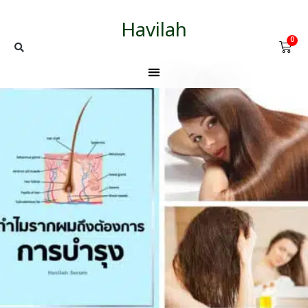
Havilah
0