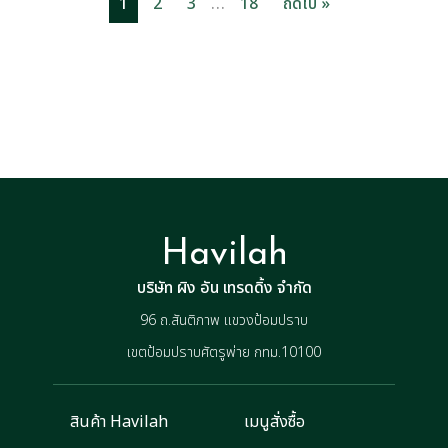
…
1
2
3
18
ถัดไป »
Havilah
บริษัท ผิง อัน เทรดดิ้ง จำกัด
96 ถ.สันติภาพ แขวงป้อมปราบ
เขตป้อมปราบศัตรูพ่าย กทม.10100
สินค้า Havilah
เมนูสั่งซื้อ