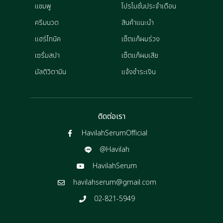
แชมพู
โปรโมชั่นประจำเดือน
ครีมนวด
สินค้าแนะนำ
แฮร์โทนิค
เซ็ตแก้ผมร่วง
เซรั่มสปา
เซ็ตแก้ผมเสีย
มัลติวิตามิน
แจ้งชำระเงิน
ติดต่อเรา
HavilahSerumOfficial
@Havilah
HavilahSerum
havilahserum@gmail.com
02-821-5949