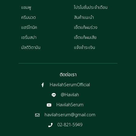
แชมพู
โปรโมชั่นประจำเดือน
ครีมนวด
สินค้าแนะนำ
แฮร์โทนิค
เซ็ตแก้ผมร่วง
เซรั่มสปา
เซ็ตแก้ผมเสีย
มัลติวิตามิน
แจ้งชำระเงิน
ติดต่อเรา
HavilahSerumOfficial
@Havilah
HavilahSerum
havilahserum@gmail.com
02-821-5949