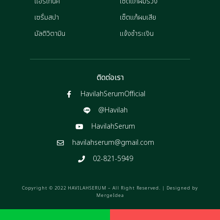
แฮร์โทนิค
เซ็ตแก้ผมร่วง
เซรั่มสปา
เซ็ตแก้ผมเสีย
มัลติวิตามิน
แจ้งชำระเงิน
ติดต่อเรา
HavilahSerumOfficial
@Havilah
HavilahSerum
havilahserum@gmail.com
02-821-5949
Copyright © 2022 HAVILAHSERUM – All Right Reserved. | Designed by
MergeIdea