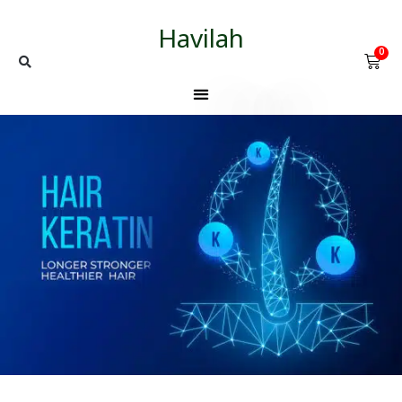
Havilah
0