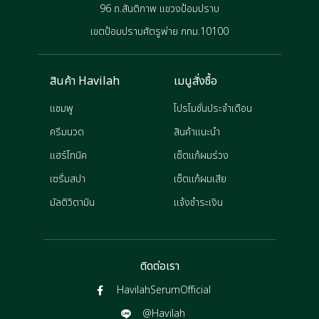
96 ถ.สันติภาพ แขวงป้อมปราบ
เขตป้อมปราบศัตรูพ่าย กทม.10100
สินค้า Havilah
เมนูสั่งซื้อ
แชมพู
โปรโมชั่นประจำเดือน
ครีมนวด
สินค้าแนะนำ
แฮร์โทนิค
เซ็ตแก้ผมร่วง
เซรั่มสปา
เซ็ตแก้ผมเสีย
มัลติวิตามิน
แจ้งชำระเงิน
ติดต่อเรา
HavilahSerumOfficial
@Havilah