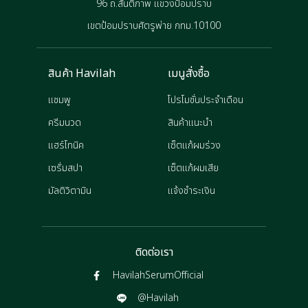
96 ถ.สันติภาพ แขวงป้อมปราบ
เขตป้อมปราบศัตรูพ่าย กทม.10100
สินค้า Havilah
เมนูสั่งซื้อ
แชมพู
โปรโมชั่นประจำเดือน
ครีมนวด
สินค้าแนะนำ
แฮร์โทนิค
เซ็ตแก้ผมร่วง
เซรั่มสปา
เซ็ตแก้ผมเสีย
มัลติวิตามิน
แจ้งชำระเงิน
ติดต่อเรา
HavilahSerumOfficial
@Havilah