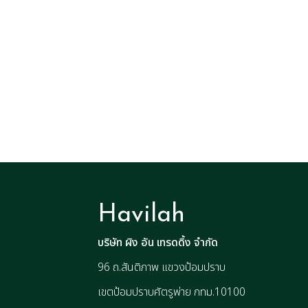
Havilah
บริษัท ผิง อัน เทรดดิ้ง จำกัด
96 ถ.สันติภาพ แขวงป้อมปราบ
เขตป้อมปราบศัตรูพ่าย กทม.10100