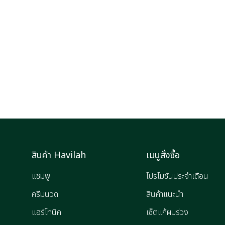
สินค้า Havilah
เมนูสั่งซื้อ
แชมพู
โปรโมชั่นประจำเดือน
ครีมนวด
สินค้าแนะนำ
แฮร์โทนิค
เซ็ตแก้ผมร่วง