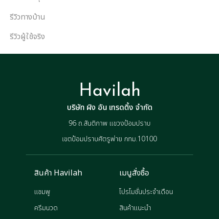
รีวิวทางบ้าน
รีวิวผู้ใช้จริง
Havilah
บริษัท ผิง อัน เทรดดิ้ง จำกัด
96 ถ.สันติภาพ แขวงป้อมปราบ
เขตป้อมปราบศัตรูพ่าย กทม.10100
สินค้า Havilah
เมนูสั่งซื้อ
แชมพู
โปรโมชั่นประจำเดือน
ครีมนวด
สินค้าแนะนำ