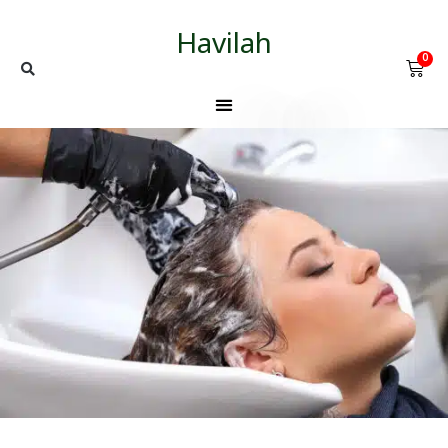
Havilah
0